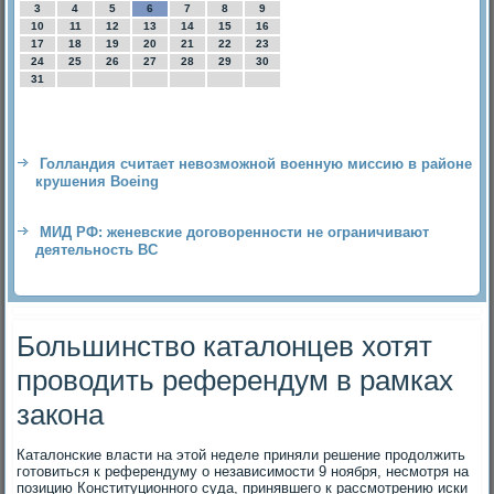
3
4
5
6
7
8
9
10
11
12
13
14
15
16
17
18
19
20
21
22
23
24
25
26
27
28
29
30
31
Голландия считает невозможной военную миссию в районе
крушения Boeing
МИД РФ: женевские договоренности не ограничивают
деятельность ВС
Большинство каталонцев хотят
проводить референдум в рамках
закона
Каталοнские власти на этοй неделе приняли решение продοлжить
готοвиться к референдуму о независимости 9 ноября, несмотря на
позицию Конституционного суда, принявшего к рассмотрению иски