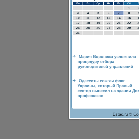
Пн
Вт
Ср
Чт
Пт
Сб
1
3
4
5
6
7
8
10
11
12
13
14
15
17
18
19
20
21
22
24
25
26
27
28
29
31
Мэрия Воронежа усложнила
процедуру отбора
руководителей управлений
Одесситы сожгли флаг
Украины, который Правый
сектор вывесил на здании До
профсоюзов
Estac.ru © Со