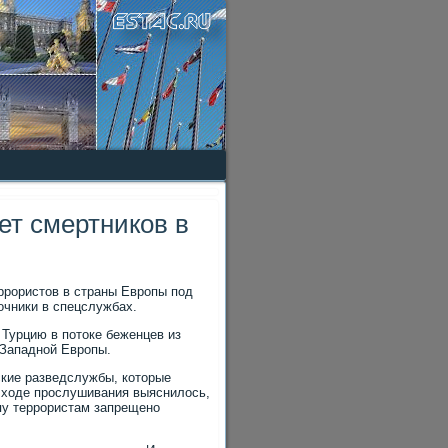
ет смертников в
ррористов в страны Европы под
очники в спецслужбах.
 Турцию в потоке беженцев из
 Западной Европы.
ские разведслужбы, которые
 ходе прослушивания выяснилось,
опу террористам запрещено