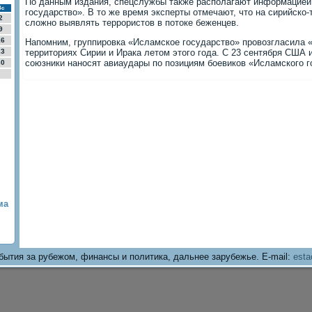
По данным издания, спецслужбы также располагают информацией
Вс
государство». В то же время эксперты отмечают, что на сирийско-
2
сложно выявлять террористов в потоке беженцев.
9
16
Напомним, группировка «Исламское государство» провозгласила 
23
территориях Сирии и Ирака летом этого года. С 23 сентября США и
союзники наносят авиаудары по позициям боевиков «Исламского г
30
ма
бытия за рубежом, финансы и политика, дальнее зарубежье. E-mail:
esta