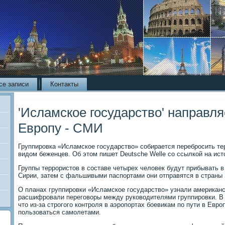
се записи
Контакты
'Исламское государство' направля
Европу - СМИ
Группировка «Исламское государство» собирается перебросить те
видом беженцев. Об этом пишет Deutsche Welle со ссылкой на ист
Группы террористов в составе четырех человек будут прибывать в
Сирии, затем с фальшивыми паспортами они отправятся в страны
О планах группировки «Исламское государство» узнали американ
расшифровали переговоры между руководителями группировки. В
что из-за строгого контроля в аэропортах боевикам по пути в Евр
пользоваться самолетами.