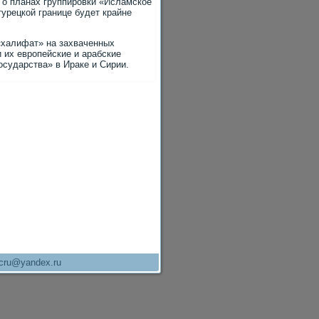
 о планах группировки «Исламское
турецкой границе будет крайне
«халифат» на захваченных
 их европейские и арабские
осударства» в Ираке и Сирии.
cru@yandex.ru