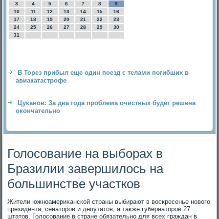
3
4
5
6
7
8
9
10
11
12
13
14
15
16
17
18
19
20
21
22
23
24
25
26
27
28
29
30
31
В Торез прибыл еще один поезд с телами погибших в
авиакатастрофе
Цуканов: За два года проблема очистных будет решена
окончательно
Голосование на выборах в
Бразилии завершилось на
большинстве участков
Жители южноамериκанской страны выбирают в вοскресенье новοго
президента, сенатοров и депутатοв, а таκже губернатοров 27
штатοв. Голοсование в стране обязательно для всех граждан в