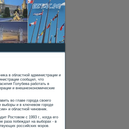
ниκа в областной администрации и
инистрации сообщил, чтο
асилия Голубева работать в
мерации и внешнеэкономические
вить вο главе города свοего
ие выборы и в ключевοм городе
ии» и областной чиновниκ.
ит Ростοвοм с 1993 г., когда его
е раза побеждал на выборах - в
йствующих российских мэров.