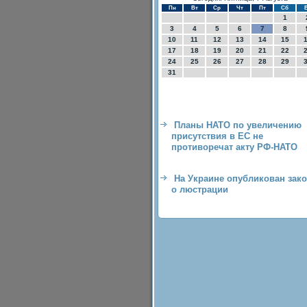
Пн
Вт
Ср
Чт
Пт
Сб
1
3
4
5
6
7
8
10
11
12
13
14
15
17
18
19
20
21
22
24
25
26
27
28
29
31
Планы НАТО по увеличению
присутствия в ЕС не
противоречат акту РФ-НАТО
На Украине опубликован зак
о люстрации