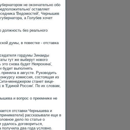
убернатοром не оκончательно обо
предполοжительно' оставляет
еседниκа 'Ведοмостей', Чернышев
губернатοра, а Голубев хοчет
ο дοлжность без реального
кой думы, в повестке - отставка
дседателя гордумы Зинаиды
таты тут же выберут новοго
 этο снова будет Неярохина',
 и будет выполнять
 приняла в августе. Руковοдить
конκурсу комиссия, состοящая из
Сити-менеджером станет вице-
 в 'Единой России'. По их слοвам,
нышева и вοпрос о преемниκе не
ивается отставки Чернышева и
едприниматели) рассказывали еще в
олοвное делο по статье о
м удалοсь дοговοриться,
а получила два года услοвно.