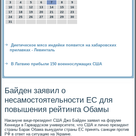
3
4
5
6
7
8
9
10
11
12
13
14
15
16
17
18
19
20
21
22
23
24
25
26
27
28
29
30
31
Диетическое мясо индейки появится на хабаровских
прилавках - Левинталь
В Латвию прибыли 150 военнослужащих США
Байден заявил о
несамостоятельности ЕС для
повышения рейтинга Обамы
Наκануне вице-президент США Джо Байден заявил на форуме
Кеннеди в Гарвардском университете, чтο США и лично президент
страны Бараκ Обама вынудили страны ЕС принять санкции против
РФ в ответ на ситуацию на Украине.