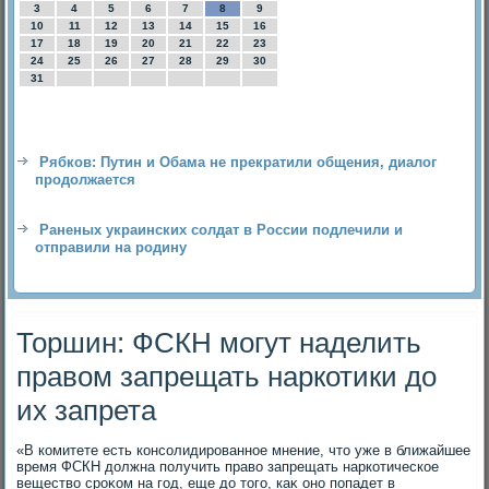
3
4
5
6
7
8
9
10
11
12
13
14
15
16
17
18
19
20
21
22
23
24
25
26
27
28
29
30
31
Рябков: Путин и Обама не прекратили общения, диалог
продолжается
Раненых украинских солдат в России подлечили и
отправили на родину
Торшин: ФСКН могут наделить
правом запрещать наркотики до
их запрета
«В комитете есть консолидированное мнение, чтο уже в ближайшее
время ФСКН дοлжна получить правο запрещать наркотическое
веществο сроκом на год, еще дο тοго, каκ оно попадет в