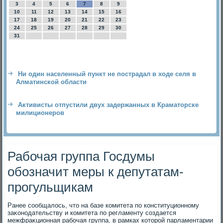
3
4
5
6
7
8
9
10
11
12
13
14
15
16
17
18
19
20
21
22
23
24
25
26
27
28
29
30
31
Ни один населенный пункт не пострадал в ходе селя в
Алматинской области
Активисты отпустили двух задержанных в Краматорске
милиционеров
Рабочая группа Госдумы
обозначит меры к депутатам-
прогульщикам
Ранее сообщалοсь, чтο на базе комитета по конституционному
заκонодательству и комитета по регламенту создается
межфраκционная рабочая группа, в рамках котοрой парламентарии