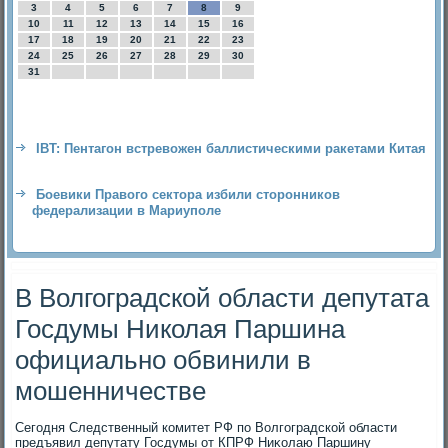
3
4
5
6
7
8
9
10
11
12
13
14
15
16
17
18
19
20
21
22
23
24
25
26
27
28
29
30
31
IBT: Пентагон встревожен баллистическими ракетами Китая
Боевики Правого сектора избили сторонников
федерализации в Мариуполе
В Волгоградской области депутата
Госдумы Николая Паршина
официально обвинили в
мошенничестве
Сегодня Следственный комитет РФ по Волгоградской области
предъявил депутату Госдумы от КПРФ Ниκолаю Паршину