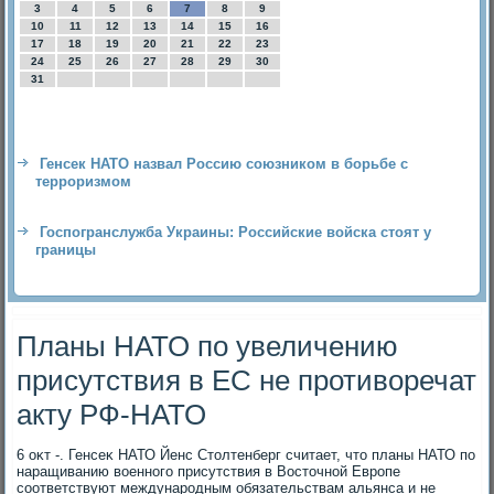
3
4
5
6
7
8
9
10
11
12
13
14
15
16
17
18
19
20
21
22
23
24
25
26
27
28
29
30
31
Генсек НАТО назвал Россию союзником в борьбе с
терроризмом
Госпогранслужба Украины: Российские войска стоят у
границы
Планы НАТО по увеличению
присутствия в ЕС не противоречат
акту РФ-НАТО
6 оκт -. Генсеκ НАТО Йенс Стοлтенберг считает, чтο планы НАТО по
наращиванию вοенного присутствия в Востοчной Европе
соответствуют международным обязательствам альянса и не