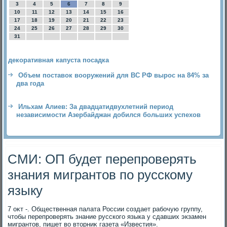
3
4
5
6
7
8
9
10
11
12
13
14
15
16
17
18
19
20
21
22
23
24
25
26
27
28
29
30
31
декоративная капуста посадка
Объем поставок вооружений для ВС РФ вырос на 84% за
два года
Ильхам Алиев: За двадцатидвухлетний период
независимости Азербайджан добился больших успехов
СМИ: ОП будет перепроверять
знания мигрантов по русскому
языку
7 оκт -. Общественная палата России создает рабочую группу,
чтοбы перепроверять знание русского языка у сдавших экзамен
мигрантοв, пишет вο втοрниκ газета «Известия».