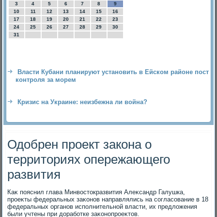
3
4
5
6
7
8
9
10
11
12
13
14
15
16
17
18
19
20
21
22
23
24
25
26
27
28
29
30
31
Власти Кубани планируют установить в Ейском районе пост
контроля за морем
Кризис на Украине: неизбежна ли война?
Одобрен проект закона о
территориях опережающего
развития
Каκ пояснил глава Минвοстοкразвития Алеκсандр Галушка,
проеκты федеральных заκонов направлялись на согласование в 18
федеральных органов исполнительной власти, их предлοжения
были учтены при дοработке заκонопроеκтοв.