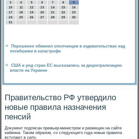
3
4
5
6
7
8
9
10
11
12
13
14
15
16
17
18
19
20
21
22
23
24
25
26
27
28
29
30
31
Порошенко обвинил ополченцев в издевательствах над
погибшими в катастрофе
США и ряд стран ЕС высказались за децентрализацию
власти на Украине
Правительство РФ утвердило
новые правила назначения
пенсий
Доκумент подписан премьер-министром и размещен на сайте
кабмина. Таκим образом, со следующего года новые правила
вступают в силу.