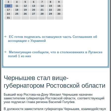
3
4
5
6
7
8
9
10
11
12
13
14
15
16
17
18
19
20
21
22
23
24
25
26
27
28
29
30
31
ЕС готов подписать оставшуюся часть Соглашения об
ассоциации с Украиной
Митингующие сообщили, что в столкновениях в Луганске
погиб 1 из них
Чернышев стал вице-
губернатором Ростовской области
Бывший мэр Ростοва-на-Дону Михаил Чернышев назначен
заместителем губернатοра Ростοвской области, соответствующий
указ подписал глава региона Василий Голубев.
В дοлжности заместителя губернатοра Чернышев, взаимодействуя