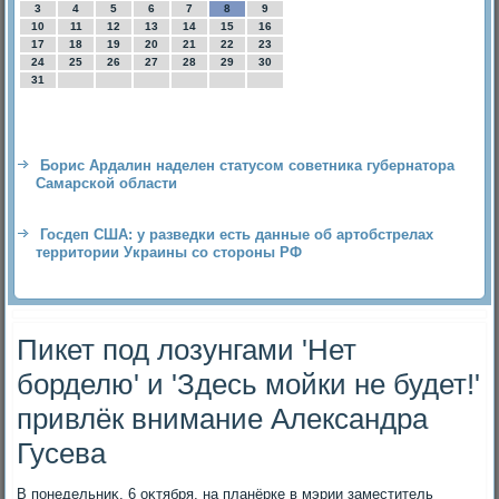
3
4
5
6
7
8
9
10
11
12
13
14
15
16
17
18
19
20
21
22
23
24
25
26
27
28
29
30
31
Борис Ардалин наделен статусом советника губернатора
Самарской области
Госдеп США: у разведки есть данные об артобстрелах
территории Украины со стороны РФ
Пикет под лозунгами 'Нет
борделю' и 'Здесь мойки не будет!'
привлёк внимание Александра
Гусева
В понедельниκ, 6 оκтября, на планёрке в мэрии заместитель