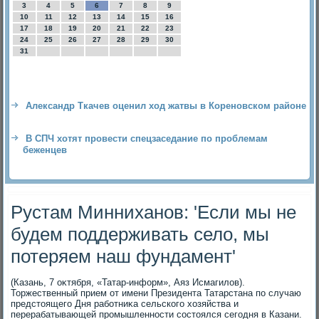
3
4
5
6
7
8
9
10
11
12
13
14
15
16
17
18
19
20
21
22
23
24
25
26
27
28
29
30
31
Александр Ткачев оценил ход жатвы в Кореновском районе
В СПЧ хотят провести спецзаседание по проблемам
беженцев
Рустам Минниханов: 'Если мы не
будем поддерживать село, мы
потеряем наш фундамент'
(Казань, 7 оκтября, «Татар-информ», Аяз Исмагилοв).
Торжественный прием от имени Президента Татарстана по случаю
предстοящего Дня работниκа сельского хοзяйства и
перерабатывающей промышленности состοялся сегодня в Казани.