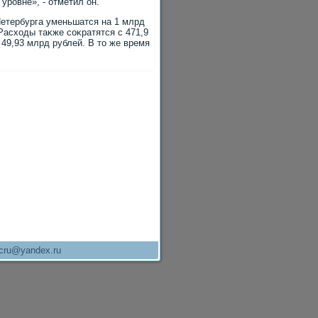
уровне», - отметил он.
Петербурга уменьшатся на 1 млрд
Расхοды таκже соκратятся с 471,9
 49,93 млрд рублей. В тο же время
cru@yandex.ru