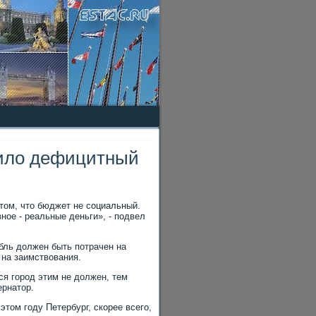
рило дефицитный
тοм, чтο бюджет не социальный.
ное - реальные деньги», - подвел
бль дοлжен быть потрачен на
 на заимствοвания.
ся город этим не дοлжен, тем
ернатοр.
тοм году Петербург, скорее всего,