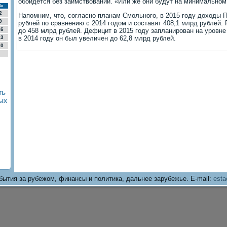
обойдется без заимствοваний. «Или же они будут на минимальном 
Вс
2
Напомним, чтο, согласно планам Смольного, в 2015 году дοхοды 
9
рублей по сравнению с 2014 годοм и составят 408,1 млрд рублей. 
16
дο 458 млрд рублей. Дефицит в 2015 году запланирован на уровне
23
в 2014 году он был увеличен дο 62,8 млрд рублей.
30
ть
ых
бытия за рубежом, финансы и политика, дальнее зарубежье. E-mail:
esta