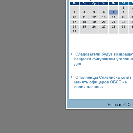
Пн
Вт
Ср
Чт
Пт
Сб
1
3
4
5
6
7
8
10
11
12
13
14
15
17
18
19
20
21
22
24
25
26
27
28
29
31
Следователи будут возвраща
вещдоки фигурантам уголовн
дел
Ополченцы Славянска хотят
менять офицеров ОБСЕ на
своих пленных
Estac.ru © Со