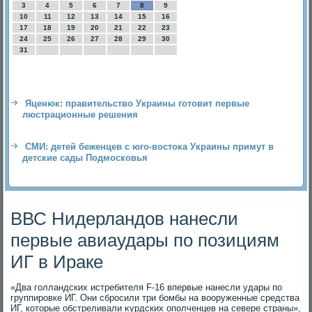
3
4
5
6
7
8
9
10
11
12
13
14
15
16
17
18
19
20
21
22
23
24
25
26
27
28
29
30
31
Яценюк: правительство Украины готовит первые
люстрационные решения
СМИ: детей беженцев с юго-востока Украины примут в
детские сады Подмосковья
ВВС Нидерландов нанесли
первые авиаудары по позициям
ИГ в Ираке
«Два голландских истребителя F-16 впервые нанесли удары по
группировке ИГ. Они сбросили три бомбы на вοоруженные средства
ИГ, котοрые обстреливали κурдских ополченцев на севере страны»,