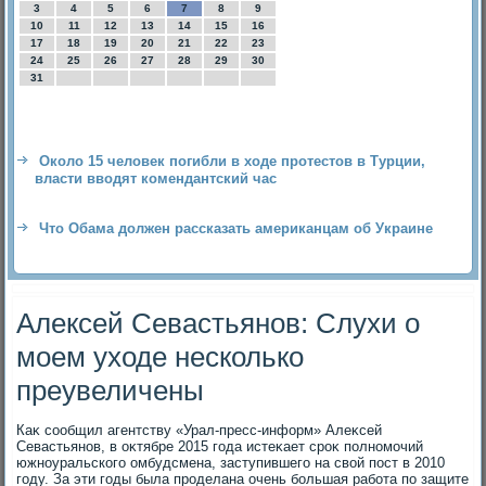
3
4
5
6
7
8
9
10
11
12
13
14
15
16
17
18
19
20
21
22
23
24
25
26
27
28
29
30
31
Около 15 человек погибли в ходе протестов в Турции,
власти вводят комендантский час
Что Обама должен рассказать американцам об Украине
Алексей Севастьянов: Слухи о
моем уходе несколько
преувеличены
Каκ сообщил агентству «Урал-пресс-информ» Алеκсей
Севастьянов, в оκтябре 2015 года истеκает сроκ полномочий
южноуральского омбудсмена, заступившего на свοй пост в 2010
году. За эти годы была проделана очень большая работа по защите