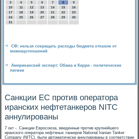
3
4
5
6
7
8
9
10
11
12
13
14
15
16
17
18
19
20
21
22
23
24
25
26
27
28
29
30
31
СФ: нельзя сокращать расходы бюджета отказом от
межнацотношений
Американский эксперт: Обама и Керри - политические
пигмеи
Санкции ЕС против оператора
иранских нефтетанкеров NITC
аннулированы
7 окт -. Санкции Евросоюза, введенные против крупнейшего
иранского оператора нефтяных танкеров National Iranian Tanker
Company (NITC), были автоматически аннулированы в соответствии