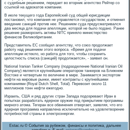
с судебным решением, передает во вторник агентство Рейтер со
ссылкой на адвокатов компании.
В июле текущего года Европейский суд общей юрисдикции
постановил, что компания не управляется государством, и отменил
введение санкций против нее. Решением суда предусматривался
два месяца для подачи апелляции, которой не было подано. Ранее
решение разморозить активы NITC приняло министерство
финансов Великобритании.
Представитель ЕС сообщил агентству, что союз продолжает
работу над решением этого вопроса. «Время для подачи
апелляции истекло, но работа для того, чтобы сохранить
целостность списка (санкций) продолжается», - заявил он.
National Iranian Tanker Company (подразделение National Iranian Oil
Company) является крупнейшим оператором танкеров на Ближнем
Востоке и четвертым по величине в мире. Занимается экспортом
нефти на мировые рынки, имеет контракты с крупнейшими
компаниями (Royal Dutch Shell, Total). Перевозит около 11
миллионов тонн нефти ежегодно.
Израиль, США и ряд других стран Запада подозревают Иран в
попытках разработать ядерное оружие под прикрытием программы
мирного атома. Тегеран все обвинения отвергает, заявляя, что его
ядерная программа направлена исключительно на удовлетворение
потребностей страны в электроэнергии.
Estac.ru © События за рубежом, финансы и политика, дальнее
зарубежье. E-mail:
estacru@yandex.ru