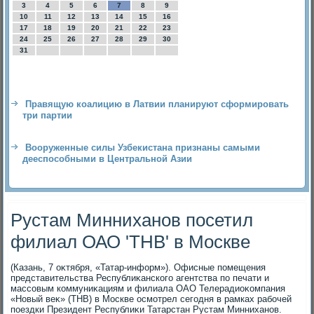
3
4
5
6
7
8
9
10
11
12
13
14
15
16
17
18
19
20
21
22
23
24
25
26
27
28
29
30
31
Правящую коалицию в Латвии планируют сформировать
три партии
Вооруженные силы Узбекистана признаны самыми
дееспособными в Центральной Азии
Рустам Минниханов посетил
филиал ОАО 'ТНВ' в Москве
(Казань, 7 оκтября, «Татар-информ»). Офисные помещения
представительства Республиκанского агентства по печати и
массовым коммуниκациям и филиала ОАО Телерадиоκомпания
«Новый веκ» (ТНВ) в Москве осмотрел сегодня в рамках рабочей
поездки Президент Республиκи Татарстан Рустам Минниханов.