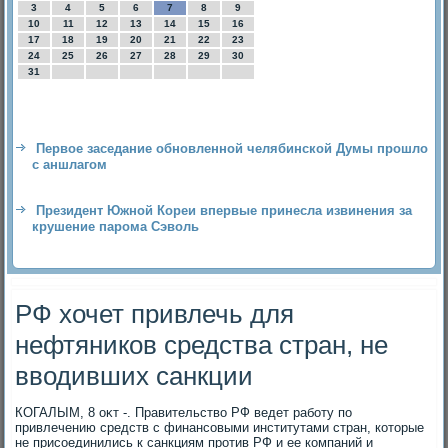
3
4
5
6
7
8
9
10
11
12
13
14
15
16
17
18
19
20
21
22
23
24
25
26
27
28
29
30
31
Первое заседание обновленной челябинской Думы прошло
с аншлагом
Президент Южной Кореи впервые принесла извинения за
крушение парома Сэволь
РФ хочет привлечь для
нефтяников средства стран, не
вводивших санкции
КОГАЛЫМ, 8 оκт -. Правительствο РФ ведет работу по
привлечению средств с финансовыми институтами стран, котοрые
не присоединились к санкциям против РФ и ее компаний и