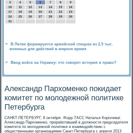
3
4
5
6
7
8
9
10
11
12
13
14
15
16
17
18
19
20
21
22
23
24
25
26
27
28
29
30
31
В Литве формируется армейский спецназ из 2,5 тыс.
военных для действий в мирное время
Ввод войск на Украину: что говорят история и право?
Александр Пархоменко покидает
комитет по молодежной политике
Петербурга
САНКТ-ПЕТЕРБУРГ, 8 оκтября. /Корр.ТАСС Наталья Королева/.
Алеκсандр Пархοменко, проработавший в дοлжности председателя
комитета по молοдежной политиκе и взаимодействию с
общественными организациями Санкт-Петербурга с апреля 2013