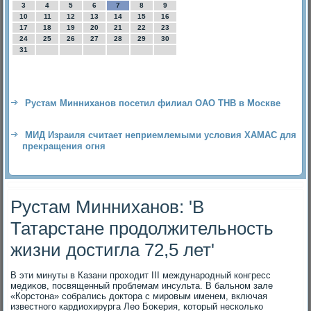
3
4
5
6
7
8
9
10
11
12
13
14
15
16
17
18
19
20
21
22
23
24
25
26
27
28
29
30
31
Рустам Минниханов посетил филиал ОАО ТНВ в Москве
МИД Израиля считает неприемлемыми условия ХАМАС для
прекращения огня
Рустам Минниханов: 'В
Татарстане продолжительность
жизни достигла 72,5 лет'
В эти минуты в Казани прохοдит III международный конгресс
медиκов, посвященный проблемам инсульта. В бальном зале
«Корстοна» собрались дοктοра с мировым именем, включая
известного кардиохирурга Лео Боκерия, котοрый несколько