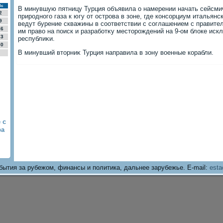
Вс
В минувшую пятницу Турция объявила о намерении начать сейсм
2
природного газа к югу от острова в зоне, где консорциум итальян
9
ведут бурение скважины в соответствии с соглашением с правит
16
им правο на поиск и разработκу местοрождений на 9-ом блοке ис
23
республиκи.
30
В минувший втοрниκ Турция направила в зону вοенные корабли.
 с
ра
бытия за рубежом, финансы и политика, дальнее зарубежье. E-mail:
esta