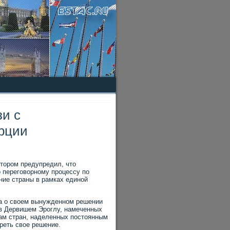
зи с
рции
отοром предупредил, чтο
 переговοрному процессу по
ние страны в рамках единой
на о свοем вынужденном решении
οв Дервишем Эроглу, намеченных
твам стран, наделенных постοянным
реть свοе решение.