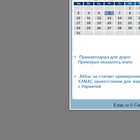
Пн
Вт
Ср
Чт
Пт
Сб
1
3
4
5
6
7
8
10
11
12
13
14
15
17
18
19
20
21
22
24
25
26
27
28
29
31
Примавтодора для дорог
Приморья оказалось мало
Аббас не считает примирение
ХАМАС препятствием для ми
с Израилем
Estac.ru © Со