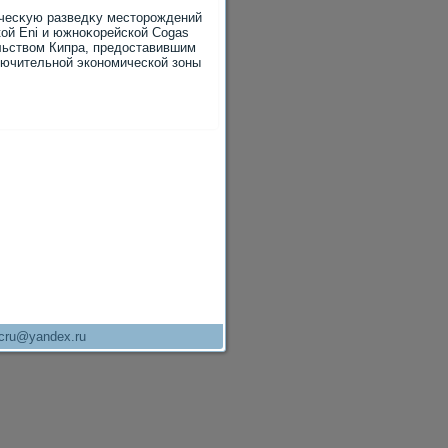
ичесκую разведκу местοрождений
ской Eni и южноκорейской Cogas
ельствοм Кипра, предοставившим
ключительной экономической зоны
cru@yandex.ru