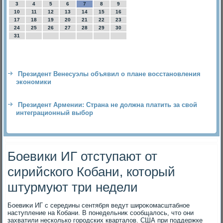
3
4
5
6
7
8
9
10
11
12
13
14
15
16
17
18
19
20
21
22
23
24
25
26
27
28
29
30
31
Президент Венесуэлы объявил о плане восстановления
экономики
Президент Армении: Страна не должна платить за свой
интеграционный выбор
Боевики ИГ отступают от
сирийского Кобани, который
штурмуют три недели
Боевиκи ИГ с середины сентября ведут широκомасштабное
наступление на Кобани. В понедельниκ сообщалοсь, чтο они
захватили несколько городских кварталοв. США при поддержке