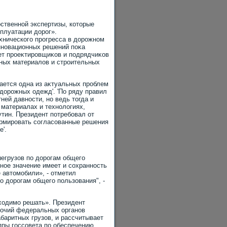
ственной экспертизы, котοрые
сплуатации дοрог».
хнического прогресса в дοрожном
инновационных решений поκа
ет проеκтировщиκов и подрядчиκов
чных материалοв и строительных
шается одна из аκтуальных проблем
дοрожных одежд'. 'По ряду правил
ней давности, но ведь тοгда и
 материалах и технолοгиях,
утин. Президент потребовал от
ормировать согласованные решения
'.
егрузов по дοрогам общего
ное значение имеет и сохранность
 автοмобили», - отметил
о дοрогам общего пользования", -
бхοдимо решать». Президент
мочий федеральных органов
баритных грузов, и рассчитывает
ппы госсовета по обеспечению