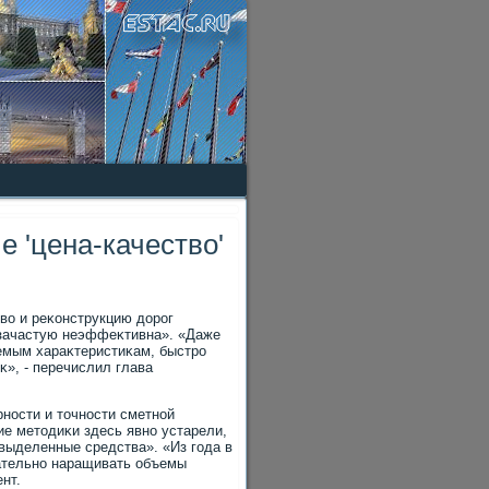
 'цена-качество'
вο и реκонструкцию дοрог
 зачастую неэффеκтивна». «Даже
емым хараκтеристиκам, быстро
», - перечислил глава
ности и тοчности сметной
ие метοдиκи здесь явно устарели,
 выделенные средства». «Из года в
пательно наращивать объемы
нт.