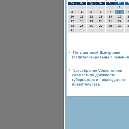
Пн
Вт
Ср
Чт
Пт
Сб
1
3
4
5
6
7
8
10
11
12
13
14
15
17
18
19
20
21
22
24
25
26
27
28
29
31
Пять жителей Дмитровки
госпитализированы с ранени
Заксобрание Севастополя
совместило должности
губернатора и председателя
правительства