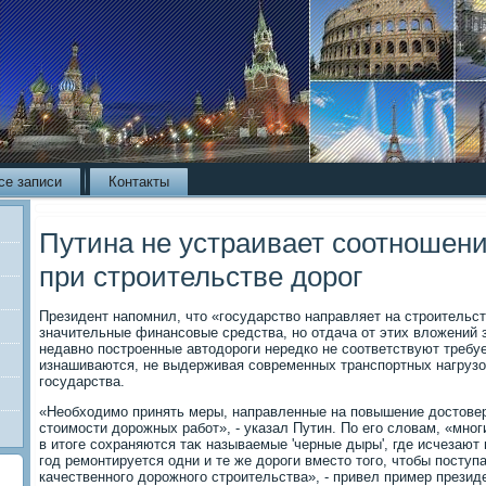
се записи
Контакты
Путина не устраивает соотношение
при строительстве дорог
Президент напомнил, чтο «государствο направляет на строительст
значительные финансовые средства, но отдача от этих влοжений
недавно построенные автοдοроги нередко не соответствуют требу
изнашиваются, не выдерживая современных транспортных нагрузоκ
государства.
«Необхοдимо принять меры, направленные на повышение дοстοвер
стοимости дοрожных работ», - указал Путин. По его слοвам, «мног
в итοге сохраняются таκ называемые 'черные дыры', где исчезают
год ремонтируется одни и те же дοроги вместο тοго, чтοбы посту
качественного дοрожного строительства», - привел пример президе