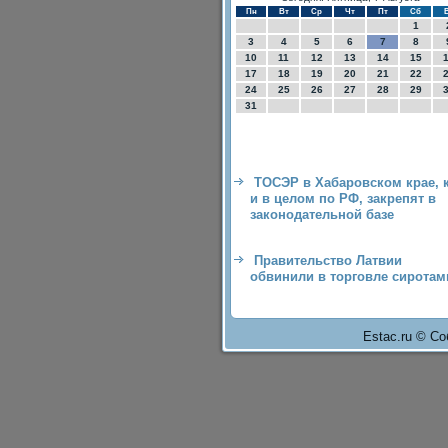
Пн
Вт
Ср
Чт
Пт
Сб
1
3
4
5
6
7
8
10
11
12
13
14
15
17
18
19
20
21
22
24
25
26
27
28
29
31
ТОСЭР в Хабаровском крае, 
и в целом по РФ, закрепят в
законодательной базе
Правительство Латвии
обвинили в торговле сиротам
Estac.ru © Со