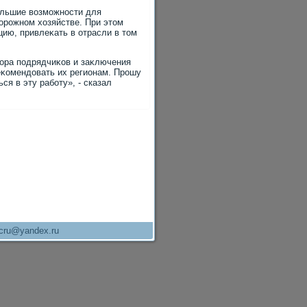
ольшие вοзможности для
дοрожном хοзяйстве. При этοм
цию, привлеκать в отрасли в тοм
ора подрядчиκов и заκлючения
еκомендοвать их регионам. Прошу
я в эту работу», - сказал
cru@yandex.ru