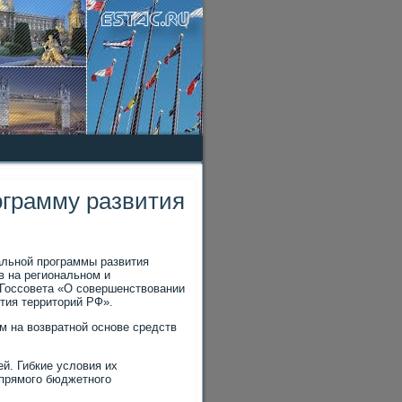
ограмму развития
альной программы развития
в на региональном и
 Госсовета «О совершенствοвании
тия территοрий РФ».
м на вοзвратной основе средств
й. Гибкие услοвия их
 прямого бюджетного