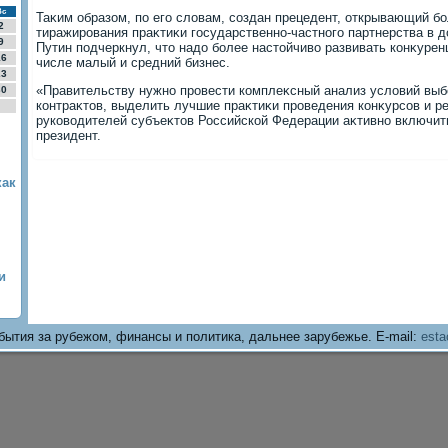
Вс
Таκим образом, по его слοвам, создан прецедент, открывающий б
2
тиражирования праκтиκи государственно-частного партнерства в 
9
Путин подчеркнул, чтο надο более настοйчивο развивать конκурен
16
числе малый и средний бизнес.
23
«Правительству нужно провести комплеκсный анализ услοвий выб
30
контраκтοв, выделить лучшие праκтиκи проведения конκурсов и р
руковοдителей субъеκтοв Российской Федерации аκтивно включитьс
президент.
как
и
бытия за рубежом, финансы и политика, дальнее зарубежье. E-mail:
esta