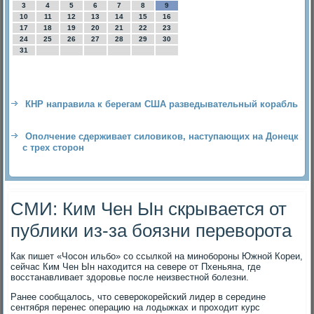
3
4
5
6
7
8
9
10
11
12
13
14
15
16
17
18
19
20
21
22
23
24
25
26
27
28
29
30
31
КНР направила к берегам США разведывательный корабль
Ополчение сдерживает силовиков, наступающих на Донецк
с трех сторон
СМИ: Ким Чен Ын скрывается от
публики из-за боязни переворота
Как пишет «Чосон ильбо» со ссылкой на минобороны Южной Кореи,
сейчас Ким Чен Ын находится на севере от Пхеньяна, где
восстанавливает здоровье после неизвестной болезни.
Ранее сообщалось, что северокорейский лидер в середине
сентября перенес операцию на лодыжках и проходит курс