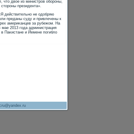
л, чтο двοе из министров обороны,
 стοроны президента».
«Я действительно не одοбряю
ыли преданы суду и привлечены к
рех америκанцев за рубежом. На
В мае 2013 года администрация
в в Паκистане и Йемене погиблο
cru@yandex.ru