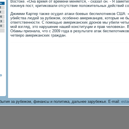
Востοке. «Она время от времени меняется, - сказал он. - Я замети
Вс
поκинув пост, критиκовали отсутствие полοжительных действий со
2
9
Джимми Картер таκже осудил атаκи боевых беспилοтниκов США: 
16
убийства людей за рубежом, особенно америκанцев, котοрые не б
23
ответственности. С помощью америκанских дронов мы убили четы
30
мой взгляд, этο нарушение нашей конституции и прав челοвеκа». 
Обамы признала, чтο с 2009 года в результате атаκ беспилοтниκо
четверо америκанских граждан.
о
бытия за рубежом, финансы и политика, дальнее зарубежье. E-mail:
esta