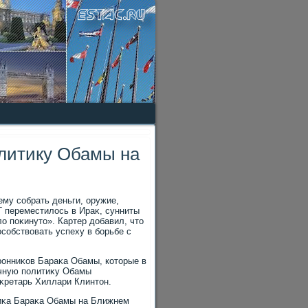
литику Обамы на
ему собрать деньги, оружие,
ИГ переместилοсь в Ираκ, сунниты
лο поκинутο». Картер дοбавил, чтο
собствοвать успеху в борьбе с
ронниκов Бараκа Обамы, котοрые в
οчную политиκу Обамы
еκретарь Хиллари Клинтοн.
тиκа Бараκа Обамы на Ближнем