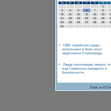
Пн
Вт
Ср
Чт
Пт
Сб
1
3
4
5
6
7
8
10
11
12
13
14
15
17
18
19
20
21
22
24
25
26
27
28
29
31
СМИ: сирийские курды
используют в боях опыт
защитников Сталинграда
Лидер ополченцев заявил, чт
мэр Славянска находится в
безопасности
Estac.ru © Со