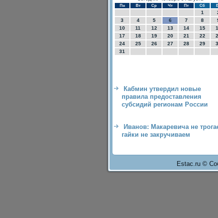
Пн
Вт
Ср
Чт
Пт
Сб
1
3
4
5
6
7
8
10
11
12
13
14
15
17
18
19
20
21
22
24
25
26
27
28
29
31
Кабмин утвердил новые
правила предоставления
субсидий регионам России
Иванов: Макаревича не трога
гайки не закручиваем
Estac.ru © Со