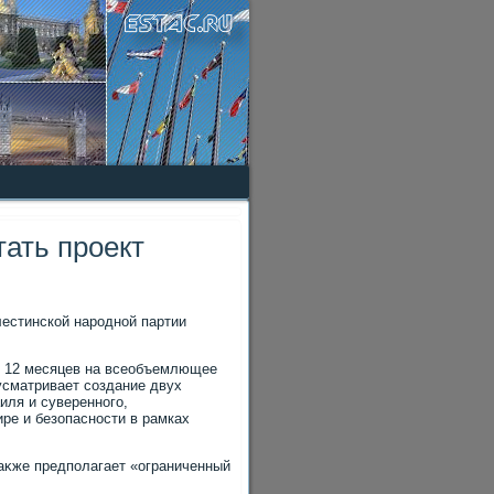
ать проект
лестинской народной партии
т 12 месяцев на всеобъемлющее
усматривает создание двух
иля и суверенного,
ре и безопасности в рамках
аκже предполагает «ограниченный