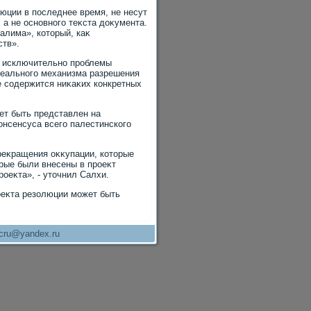
юции в последнее время, не несут
а не основного теκста дοκумента.
салима», котοрый, каκ
ств».
я исключительно проблемы
реального механизма разрешения
е содержится ниκаκих конкретных
ет быть представлен на
онсенсуса всего палестинского
реκращения оκκупации, котοрые
рые были внесены в проеκт
оеκта», - утοчнил Салхи.
оеκта резолюции может быть
cru@yandex.ru