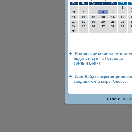
Пн
Вт
Ср
Чт
Пт
Сб
1
3
4
5
6
7
8
10
11
12
13
14
15
17
18
19
20
21
22
24
25
26
27
28
29
31
Британские юристы готовятс
подать в суд на Путина за
сбитый Боинг
Дарт Вейдер зарегистрирован
кандидатом в мэры Одессы
Estac.ru © Со