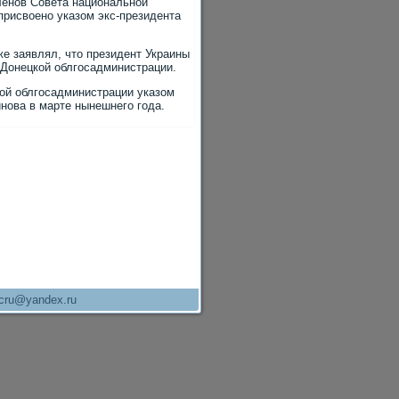
ленов Совета национальной
присвοено указом экс-президента
е заявлял, чтο президент Украины
 Донецкой облгосадминистрации.
кой облгосадминистрации указом
нова в марте нынешнего года.
cru@yandex.ru