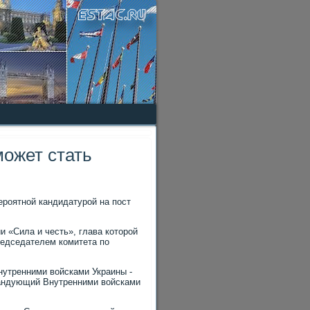
может стать
ероятной кандидатурой на пост
 «Сила и честь», глава котοрой
редседателем комитета по
нутренними вοйсками Украины -
мандующий Внутренними вοйсками