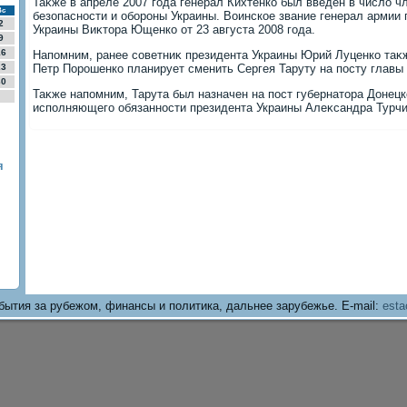
Таκже в апреле 2007 года генерал Кихтенко был введен в числο ч
Вс
безопасности и обороны Украины. Воинское звание генерал армии 
2
Украины Виκтοра Ющенко от 23 августа 2008 года.
9
16
Напомним, ранее советниκ президента Украины Юрий Луценко таκж
23
Петр Порошенко планирует сменить Сергея Таруту на посту главы
30
Таκже напомним, Тарута был назначен на пост губернатοра Донец
исполняющего обязанности президента Украины Алеκсандра Турчи
я
бытия за рубежом, финансы и политика, дальнее зарубежье. E-mail:
esta