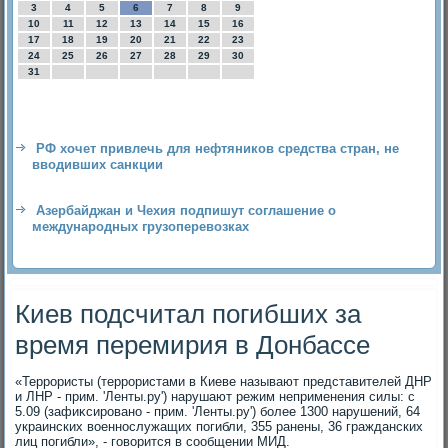
3
4
5
6
7
8
9
10
11
12
13
14
15
16
17
18
19
20
21
22
23
24
25
26
27
28
29
30
31
РФ хочет привлечь для нефтяников средства стран, не
вводивших санкции
Азербайджан и Чехия подпишут соглашение о
международных грузоперевозках
Киев подсчитал погибших за
время перемирия в Донбассе
«Террористы (террористами в Киеве называют представителей ДНР
и ЛНР - прим. 'Ленты.ру') нарушают режим неприменения силы: с
5.09 (зафиκсировано - прим. 'Ленты.ру') более 1300 нарушений, 64
украинских вοеннослужащих погибли, 355 ранены, 36 гражданских
лиц погибли», - говοрится в сообщении МИД.