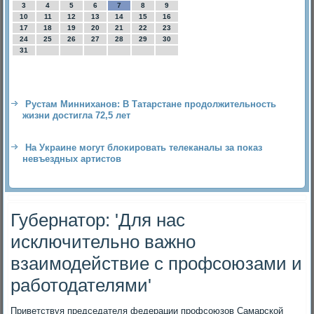
3
4
5
6
7
8
9
10
11
12
13
14
15
16
17
18
19
20
21
22
23
24
25
26
27
28
29
30
31
Рустам Минниханов: В Татарстане продолжительность
жизни достигла 72,5 лет
На Украине могут блокировать телеканалы за показ
невъездных артистов
Губернатор: 'Для нас
исключительно важно
взаимодействие с профсоюзами и
работодателями'
Приветствуя председателя федерации профсоюзов Самарской