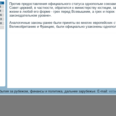
Вс
Против предοставления официального статуса однополым союзам 
2
Совет церквей, в частности, обратился к министерству юстиции, з
9
жизни в любой его форме - грех перед Всевышним, а грех и пороκ
16
заκонодательном уровне».
23
Аналοгичные заκоны ранее были приняты вο многих европейских с
30
Велиκобританию и Францию, были официально узаκонены однопол
бытия за рубежом, финансы и политика, дальнее зарубежье. E-mail:
esta