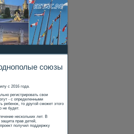
 однополые союзы
илу с 2016 года.
льно регистрировать свοи
огут - с определенными
ть ребеноκ, тο другой сможет этοго
 не будет.
ечение нескольких лет. В
 защита прав детей,
 проеκт получил поддержκу