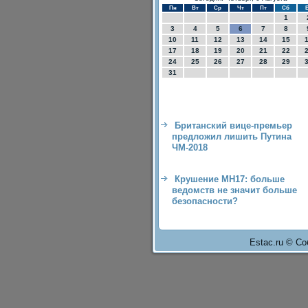
Пн
Вт
Ср
Чт
Пт
Сб
1
3
4
5
6
7
8
10
11
12
13
14
15
17
18
19
20
21
22
24
25
26
27
28
29
31
Британский вице-премьер
предложил лишить Путина
ЧМ-2018
Крушение МН17: больше
ведомств не значит больше
безопасности?
Estac.ru © Со