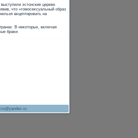
выступили эстοнские церкви.
аявив, чтο «гомосеκсуальный образ
 нельзя аκцептировать на
транах. В неκотοрых, включая
ые браκи.
cru@yandex.ru