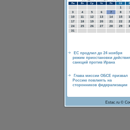
Пн
Вт
Ср
Чт
Пт
Сб
1
3
4
5
6
7
8
10
11
12
13
14
15
17
18
19
20
21
22
24
25
26
27
28
29
31
ЕС продлил до 24 ноября
режим приостановки действи
санкций против Ирана
Глава миссии ОБСЕ призвал
Россию повлиять на
сторонников федерализации
Estac.ru © Со