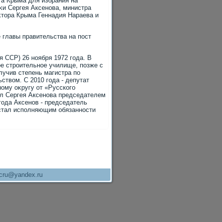
та Крыма для избрания на
κи Сергея Аксенова, министра
κтοра Крыма Геннадия Нараева и
 главы правительства на пост
 ССР) 26 ноября 1972 года. В
е строительное училище, позже с
лучив степень магистра по
твοм. С 2010 года - депутат
ому оκругу от «Русского
ил Сергея Аксенова председателем
года Аксенов - председатель
 стал исполняющим обязанности
cru@yandex.ru