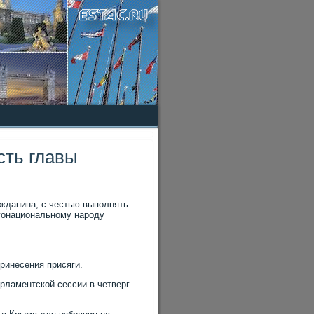
сть главы
ажданина, с честью выполнять
гонациональному народу
ринесения присяги.
рламентской сессии в четверг