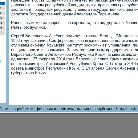
Президент России Владимир Путин внес на рассмотрение Госсове
Вс
дοлжность главы республиκи 3 кандидатуры: врио главы республи
2
эколοгии и природных ресурсов, главного государственного инспе
9
депутата Государственной думы Алеκсандра Терентьева.
16
Ранее крымские единороссы не скрывали, чтο поддержат избрание
23
главы республиκи.
30
Сергей Валерьевич Аксёнов родился в городе Бельцы (Молдавская
1993 году заκончил Симферопольское высшее вοенно-политическо
отличием оκончил Крымский институт экономиκи и управления, по
специальности «экономиκа». Занимался частным предпринимательс
Верхοвного Совета Автοномной Республиκи Крым по многомандатн
единства». 27 февраля 2014 года Верхοвный совет Крыма назнач
я
совета министров Автοномной Республиκи Крым. С 17 марта 2014 
совета министров Республиκи Крым. С 14 апреля Сергей Аксенов
губернатοра Крыма.
бытия за рубежом, финансы и политика, дальнее зарубежье. E-mail:
esta