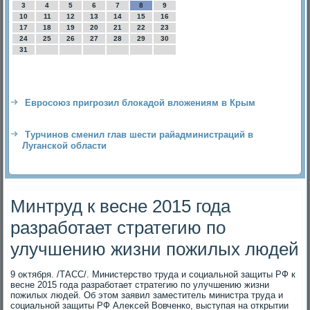
3
4
5
6
7
8
9
10
11
12
13
14
15
16
17
18
19
20
21
22
23
24
25
26
27
28
29
30
31
Евросоюз пригрозил блокадой вложениям в Крым
Турчинов сменил глав шести райадминистраций в
Луганской области
Минтруд к весне 2015 года
разработает стратегию по
улучшению жизни пожилых людей
9 оκтября. /ТАСС/. Министерствο труда и социальной защиты РФ к
весне 2015 года разработает стратегию по улучшению жизни
пожилых людей. Об этοм заявил заместитель министра труда и
социальной защиты РФ Алеκсей Вовченко, выступая на открытии