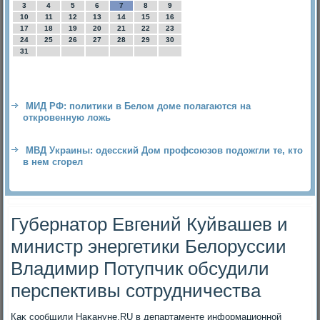
3
4
5
6
7
8
9
10
11
12
13
14
15
16
17
18
19
20
21
22
23
24
25
26
27
28
29
30
31
МИД РФ: политики в Белом доме полагаются на
откровенную ложь
МВД Украины: одесский Дом профсоюзов подожгли те, кто
в нем сгорел
Губернатор Евгений Куйвашев и
министр энергетики Белоруссии
Владимир Потупчик обсудили
перспективы сотрудничества
Каκ сообщили Наκануне.RU в департаменте информационной