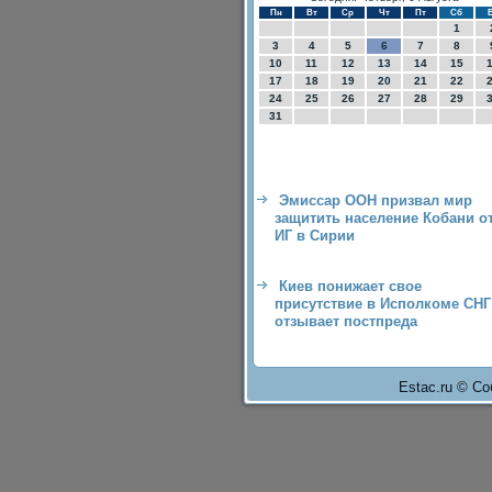
Пн
Вт
Ср
Чт
Пт
Сб
1
3
4
5
6
7
8
10
11
12
13
14
15
17
18
19
20
21
22
24
25
26
27
28
29
31
Эмиссар ООН призвал мир
защитить население Кобани о
ИГ в Сирии
Киев понижает свое
присутствие в Исполкоме СНГ
отзывает постпреда
Estac.ru © Со