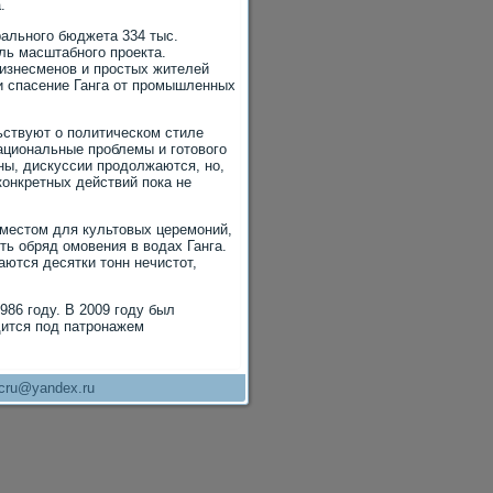
.
ального бюджета 334 тыс.
ль масштабного проекта.
изнесменов и простых жителей
 и спасение Ганга от промышленных
ьствуют о политическом стиле
ациональные проблемы и готового
ны, дискуссии продолжаются, но,
конкретных действий пока не
т местом для культовых церемоний,
ть обряд омовения в водах Ганга.
ются десятки тонн нечистот,
986 году. В 2009 году был
дится под патронажем
cru@yandex.ru