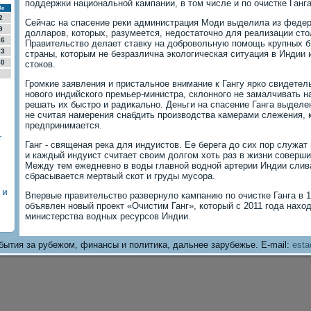
поддержки национальной кампании, в том числе и по очистке Ганга
Вс
2
Сейчас на спасение реки администрация Моди выделила из федер
9
долларов, которых, разумеется, недостаточно для реализации сто
16
Правительство делает ставку на добровольную помощь крупных б
23
страны, которым не безразлична экологическая ситуация в Индии
30
стоков.
Громкие заявления и пристальное внимание к Гангу ярко свидетел
нового индийского премьер-министра, склонного не замалчивать н
решать их быстро и радикально. Деньги на спасение Ганга выделе
не считая намерения снабдить производства камерами слежения, 
предпринимается.
т
Ганг - священая река для индуистов. Ее берега до сих пор служа
и каждый индуист считает своим долгом хоть раз в жизни соверши
Между тем ежедневно в воды главной водной артерии Индии слива
сбрасывается мертвый скот и груды мусора.
 и
Впервые правительство развернуло кампанию по очистке Ганга в 1
объявлен новый проект «Очистим Ганг», который с 2011 года нахо
министерства водных ресурсов Индии.
бытия за рубежом, финансы и политика, дальнее зарубежье. E-mail:
esta