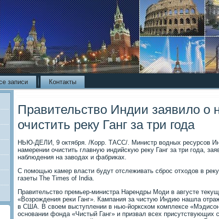
се записи
Контакты
Правительство Индии заявило о 
очистить реку Ганг за три года
НЬЮ-ДЕЛИ, 9 октября. /Корр. ТАСС/. Министр водных ресурсов И
намерении очистить главную индийскую реку Ганг за три года, зая
наблюдения на заводах и фабриках.
С помощью камер власти будут отслеживать сброс отходов в реку
газеты The Times of India.
Правительство премьер-министра Нарендры Моди в августе текущ
«Возрождения реки Ганг». Кампания за чистую Индию нашла отра
в США. В своем выступлении в нью-йоркском комплексе «Мэдисон
основании фонда «Чистый Ганг» и призвал всех присутствующих с