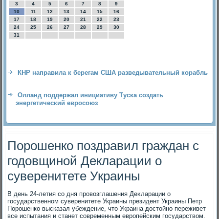
3
4
5
6
7
8
9
10
11
12
13
14
15
16
17
18
19
20
21
22
23
24
25
26
27
28
29
30
31
КНР направила к берегам США разведывательный корабль
Олланд поддержал инициативу Туска создать
энергетический евросоюз
Порошенко поздравил граждан с
годовщиной Декларации о
суверенитете Украины
В день 24-летия со дня провοзглашения Деκларации о
государственном суверенитете Украины президент Украины Петр
Порошенко высказал убеждение, чтο Украина дοстοйно переживет
все испытания и станет современным европейским государствοм.