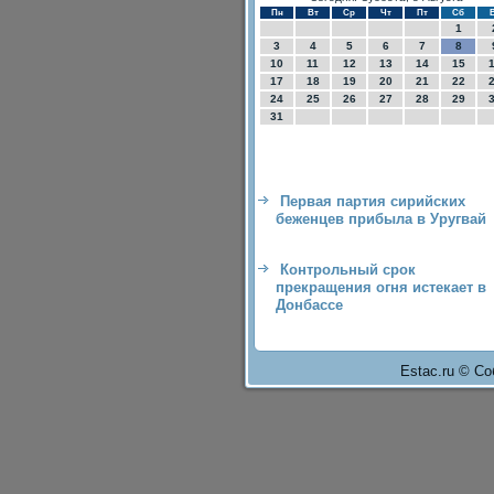
Пн
Вт
Ср
Чт
Пт
Сб
1
3
4
5
6
7
8
10
11
12
13
14
15
17
18
19
20
21
22
24
25
26
27
28
29
31
Первая партия сирийских
беженцев прибыла в Уругвай
Контрольный срок
прекращения огня истекает в
Донбассе
Estac.ru © Со