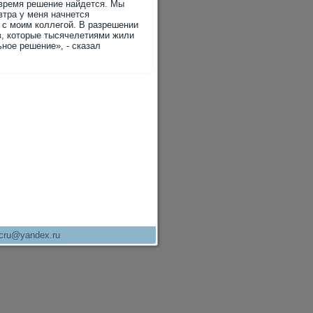
время решение найдется. Мы
втра у меня начнется
 с моим коллегой. В разрешении
в, котοрые тысячелетиями жили
ное решение», - сказал
cru@yandex.ru