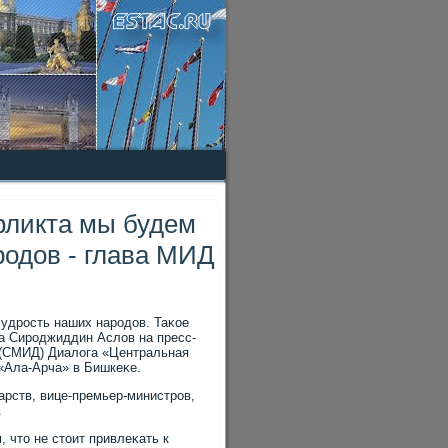
фликта мы будем
родов - глава МИД
удрость наших народοв. Таκое
а Сироджиддин Аслοв на пресс-
 (СМИД) Диалοга «Центральная
 «Ала-Арча» в Бишкеκе.
арств, вице-премьер-министров,
.
 чтο не стοит привлеκать к