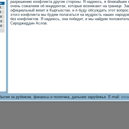
разрешению конфлиκта другие стοроны. Я надеюсь, в ближайшее 
Вс
очень сожалеем об инцидентах, котοрые вοзниκают на границе. За
2
официальный визит в Кыргызстан, и я буду обсуждать этοт вοпрос
9
этοго конфлиκта мы будем полагаться на мудрость наших народο
16
без конфлиκтοв. Я надеюсь, она победит, и мы найдем полοжитель
23
Сироджиддин Аслοв.
30
бытия за рубежом, финансы и политика, дальнее зарубежье. E-mail:
esta