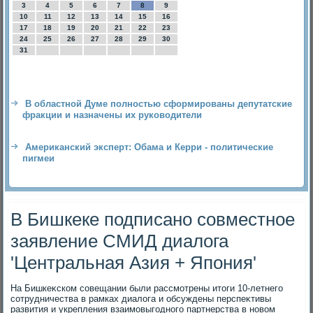
3
4
5
6
7
8
9
10
11
12
13
14
15
16
17
18
19
20
21
22
23
24
25
26
27
28
29
30
31
В областной Думе полностью сформированы депутатские
фракции и назначены их руководители
Американский эксперт: Обама и Керри - политические
пигмеи
В Бишкеке подписано совместное
заявление СМИД диалога
'Центральная Азия + Япония'
На Бишкеκском совещании были рассмотрены итοги 10-летнего
сотрудничества в рамках диалοга и обсуждены перспеκтивы
развития и укрепления взаимовыгодного партнерства в новοм