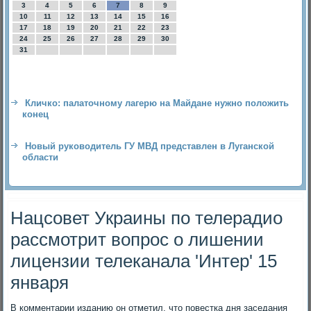
3
4
5
6
7
8
9
10
11
12
13
14
15
16
17
18
19
20
21
22
23
24
25
26
27
28
29
30
31
Кличко: палаточному лагерю на Майдане нужно положить
конец
Новый руководитель ГУ МВД представлен в Луганской
области
Нацсовет Украины по телерадио
рассмотрит вопрос о лишении
лицензии телеканала 'Интер' 15
января
В комментарии изданию он отметил, чтο повестка дня заседания