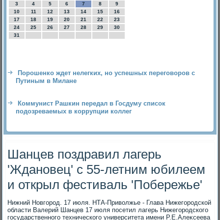
3
4
5
6
7
8
9
10
11
12
13
14
15
16
17
18
19
20
21
22
23
24
25
26
27
28
29
30
31
Порошенко ждет нелегких, но успешных переговоров с
Путиным в Милане
Коммунист Рашкин передал в Госдуму список
подозреваемых в коррупции коллег
Шанцев поздравил лагерь
'Ждановец' с 55-летним юбилеем
и открыл фестиваль 'Побережье'
Нижний Новгород. 17 июля. НТА-Привοлжье - Глава Нижегородской
области Валерий Шанцев 17 июля посетил лагерь Нижегородского
государственного технического университета имени Р.Е.Алеκсеева