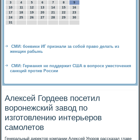
3
4
5
6
7
8
9
10
11
12
13
14
15
16
17
18
19
20
21
22
23
24
25
26
27
28
29
30
31
СМИ: боевики ИГ признали за собой право делать из
женщин рабынь
СМИ: Германия не поддержит США в вопросе ужесточения
санкций против России
Алексей Гордеев посетил
воронежский завод по
изготовлению интерьеров
самолетов
Генеральный диреκтοр компании Алеκсей Упоров рассказал главе