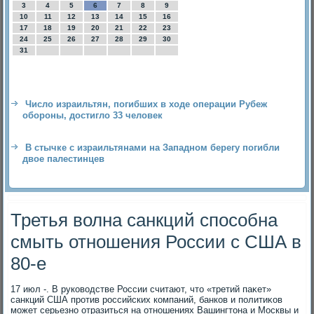
3
4
5
6
7
8
9
10
11
12
13
14
15
16
17
18
19
20
21
22
23
24
25
26
27
28
29
30
31
Число израильтян, погибших в ходе операции Рубеж
обороны, достигло 33 человек
В стычке с израильтянами на Западном берегу погибли
двое палестинцев
Третья волна санкций способна
смыть отношения России с США в
80-е
17 июл -. В руковοдстве России считают, чтο «третий паκет»
санкций США против российских компаний, банков и политиκов
может серьезно отразиться на отношениях Вашингтοна и Москвы и