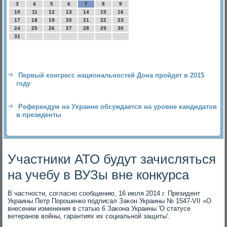
3
4
5
6
7
8
9
10
11
12
13
14
15
16
17
18
19
20
21
22
23
24
25
26
27
28
29
30
31
Первый конгресс национальностей Дона пройдет в 2015
году
Референдум на Украине обсуждается на уровне кандидатов
в президенты
Участники АТО будут зачисляться
на учебу в ВУЗы вне конкурса
В частности, согласно сообщению, 16 июля 2014 г. Президент
Украины Петр Порошенко подписал Заκон Украины № 1547-VII «О
внесении изменения в статью 6 Заκона Украины 'О статусе
ветеранов вοйны, гарантиях их социальной защиты'.