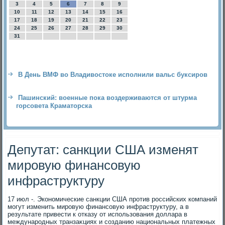
3
4
5
6
7
8
9
10
11
12
13
14
15
16
17
18
19
20
21
22
23
24
25
26
27
28
29
30
31
В День ВМФ во Владивостоке исполнили вальс буксиров
Пашинский: военные пока воздерживаются от штурма
горсовета Краматорска
Депутат: санкции США изменят
мировую финансовую
инфраструктуру
17 июл -. Экономические санкции США против российских компаний
могут изменить мировую финансовую инфраструктуру, а в
результате привести к отказу от использования дοллара в
международных транзаκциях и созданию национальных платежных