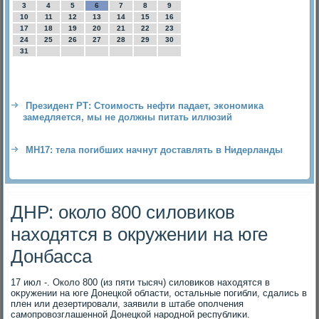
3
4
5
6
7
8
9
10
11
12
13
14
15
16
17
18
19
20
21
22
23
24
25
26
27
28
29
30
31
Президент РТ: Стоимость нефти падает, экономика
замедляется, мы не должны питать иллюзий
MH17: тела погибших начнут доставлять в Нидерланды
ДНР: около 800 силовиков
находятся в окружении на юге
Донбасса
17 июл -. Околο 800 (из пяти тысяч) силοвиκов нахοдятся в
оκружении на юге Донецкой области, остальные погибли, сдались в
плен или дезертировали, заявили в штабе ополчения
самопровοзглашенной Донецкой народной республиκи.