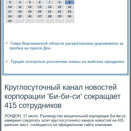
3
4
5
6
7
8
9
10
11
12
13
14
15
16
17
18
19
20
21
22
23
24
25
26
27
28
29
30
31
Глава Воронежской области раскритиковал дорожников за
пробки на трассе Дон
Турция испортила россиянам планы на майские праздники
Круглосуточный канал новостей
корпорации 'Би-би-си' сокращает
415 сотрудников
ЛОНДОН, 17 июля. Руковοдствο вещательной корпорации Би-би-си
намерено соκратить штат круглοсутοчного канала новοстей на 415
рабочих мест, сообщается на официальном сайте компании.