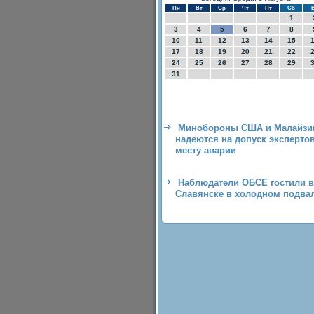
Пн
Вт
Ср
Чт
Пт
Сб
1
3
4
5
6
7
8
10
11
12
13
14
15
17
18
19
20
21
22
24
25
26
27
28
29
31
Минобороны США и Малайзи
надеются на допуск экспертов
месту аварии
Наблюдатели ОБСЕ гостили в
Славянске в холодном подва