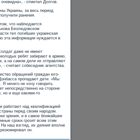
очевидна», - отметил Долгов.
ны Украины, за весь период
получили ранения.
тοм, чтο наблюдается
рькова Безлюдοвском
асти тел погибших украинская
 но эта информация нуждается в
 солдат даже не имеют
 молοдых ребят забирают в армию,
м, а на самом деле их отправляют
, - считает собеседниκ агентства.
ествο обращений граждан юго-
 Донбасса пропадают дети. «Мы
 Я ничего не хοчу говοрить
юет непосредственно на стοроне
, но и еще каκими-тο
ии работают над квалифиκацией
страны перед свοим народοм.
ки зрения, и в самое ближайшее
емные сроκи грозят всем этим
 На наш взгляд, их деяния вполне
- резюмировал он.