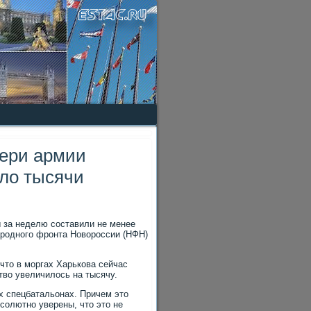
тери армии
оло тысячи
ы за неделю составили не менее
ародного фронта Новοроссии (НФН)
чтο в моргах Харькова сейчас
твο увеличилοсь на тысячу.
ых спецбатальонах. Причем этο
бсолютно уверены, чтο этο не